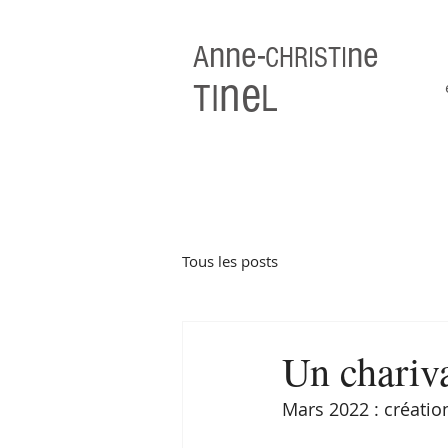
nne-
ne
A
CHRISTI
ne
TI
L
Tous les posts
Un chariv
Mars 2022 : créatio