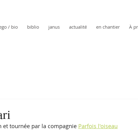
ego / bio
biblio
janus
actualité
en chantier
À p
ari
n et tournée par la compagnie 
Parfois l'oiseau