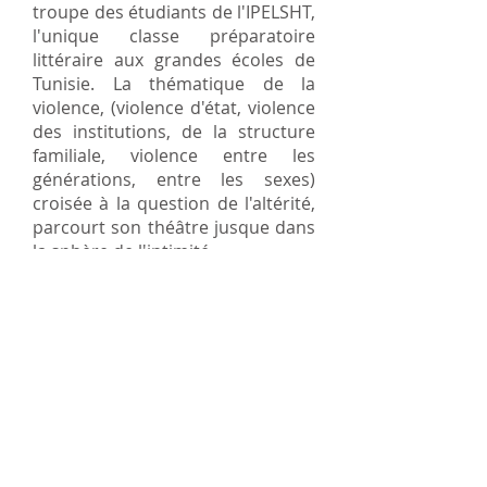
troupe des étudiants de l'IPELSHT,
l'unique classe préparatoire
littéraire aux grandes écoles de
Tunisie. La thématique de la
violence, (violence d'état, violence
des institutions, de la structure
familiale, violence entre les
générations, entre les sexes)
croisée à la question de l'altérité,
parcourt son théâtre jusque dans
la sphère de l'intimité.
En 2008 s'inaugure un lien
privilégié avec babouk, la
compagnie. Leur collaboration
débute par des lectures dans
diverses structures, puis babouk
accompagne l'écriture de
La mer
n'a pas d'horizon
, à travers une
série de résidences qui