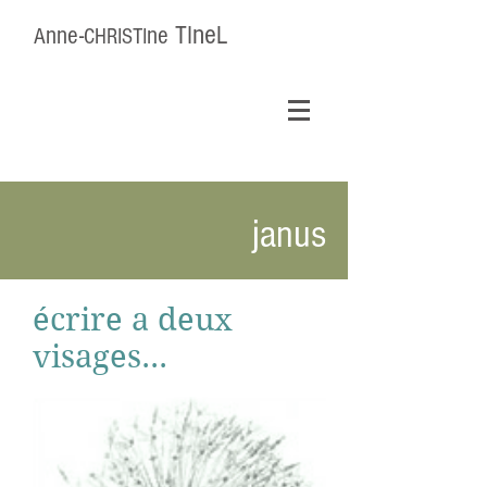
ne
nne-
ne
TI
L
A
CHRISTI
janus
écrire a deux
visages...