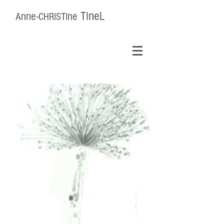
ne
nne-
ne
TI
L
A
CHRISTI