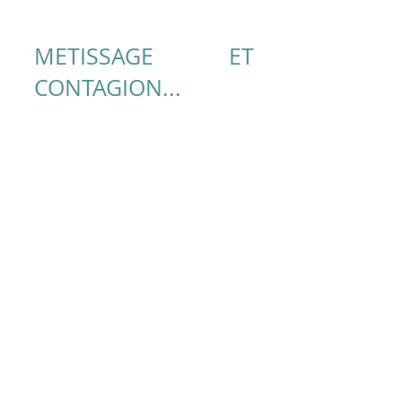
METISSAGE ET
CONTAGION...
En 2023, elle crée la compagnie
Une carène en campagne
pour
développer sur le territoire où elle
vie des projets artistiques en lien
avec son territoire. Suite à la
résidence
Faire forêt
(BDF
Finistère, soutien DRAC), elle écrit
et met en scène, avec la
collaboration de Marion Aicart, une
fable écologique d'anticipation (tout
public à partir de 7 ans) :
La nuit où
les chauves-souris.
Régulièrement Anne-Christine Tinel