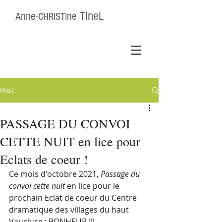
ne
nne-
ne
TI
L
A
CHRISTI
Post
PASSAGE DU CONVOI
CETTE NUIT en lice pour
Eclats de coeur !
Ce mois d'octobre 2021, 
Passage du 
convoi cette nuit
 en lice pour le 
prochain Eclat de coeur du Centre 
dramatique des villages du haut 
Vaucluse : BONHEUR !!!