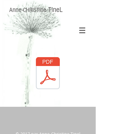
ne
nne-
ne
TI
L
A
CHRISTI
© 2017 par Anne-Christine Tinel