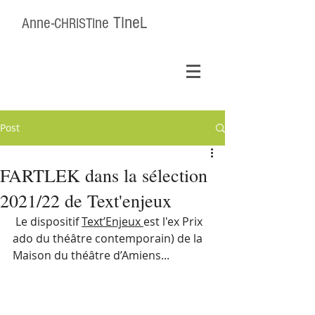
ne
nne-
ne
TI
L
A
CHRISTI
Post
FARTLEK dans la sélection
2021/22 de Text'enjeux
 Le dispositif 
Text’Enjeux 
est l'ex Prix 
ado du théâtre contemporain) de la 
Maison du théâtre d’Amiens... 